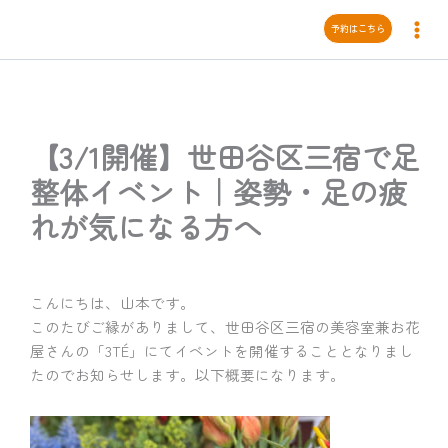
内
予約はこちら
容
を
ス
キ
ッ
【3/1開催】世田谷区三宿で足
プ
整体イベント｜姿勢・足の疲
れが気になる方へ
こんにちは、山本です。
このたびご縁がありまして、世田谷区三宿の美容室兼お花
屋さんの「3TÉ」にてイベントを開催することとなりまし
たのでお知らせします。以下概要になります。