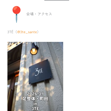
会場・アクセス
3TÉ（
@3te_sante
）