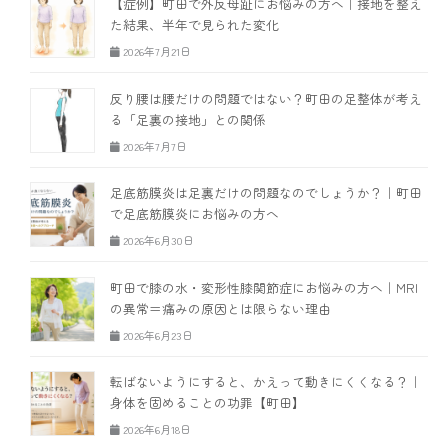
【症例】町田で外反母趾にお悩みの方へ｜接地を整え
た結果、半年で見られた変化
2026年7月21日
反り腰は腰だけの問題ではない？町田の足整体が考え
る「足裏の接地」との関係
2026年7月7日
足底筋膜炎は足裏だけの問題なのでしょうか？｜町田
で足底筋膜炎にお悩みの方へ
2026年6月30日
町田で膝の水・変形性膝関節症にお悩みの方へ｜MRI
の異常＝痛みの原因とは限らない理由
2026年6月23日
転ばないようにすると、かえって動きにくくなる？｜
身体を固めることの功罪【町田】
2026年6月18日