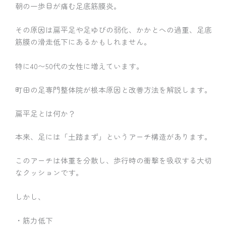
朝の一歩目が痛む足底筋膜炎。
その原因は扁平足や足ゆびの弱化、かかとへの過重、足底
筋膜の滑走低下にあるかもしれません。
特に40〜50代の女性に増えています。
町田の足専門整体院が根本原因と改善方法を解説します。
扁平足とは何か？
本来、足には「土踏まず」というアーチ構造があります。
このアーチは体重を分散し、歩行時の衝撃を吸収する大切
なクッションです。
しかし、
・筋力低下