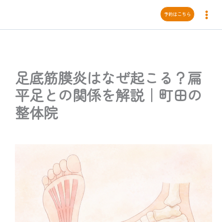
内
予約はこちら
容
を
ス
キ
ッ
足底筋膜炎はなぜ起こる？扁
プ
平足との関係を解説｜町田の
整体院