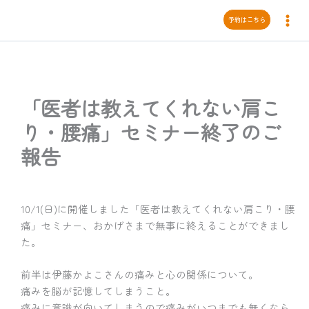
内
予約はこちら
容
を
ス
キ
ッ
「医者は教えてくれない肩こ
プ
り・腰痛」セミナー終了のご
報告
10/1(日)に開催しました「医者は教えてくれない肩こり・腰
痛」セミナー、おかげさまで無事に終えることができまし
た。
前半は伊藤かよこさんの痛みと心の関係について。
痛みを脳が記憶してしまうこと。
痛みに意識が向いてしまうので痛みがいつまでも無くなら