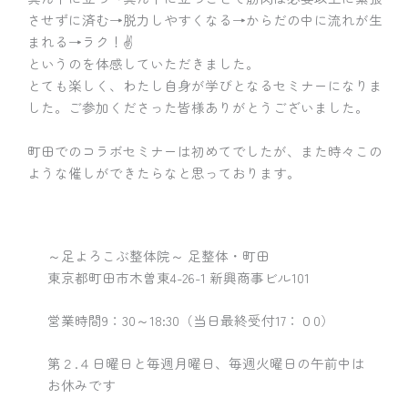
させずに済む→脱力しやすくなる→からだの中に流れが生
まれる→ラク！✌️
というのを体感していただきました。
とても楽しく、わたし自身が学びとなるセミナーになりま
した。ご参加くださった皆様ありがとうございました。
町田でのコラボセミナーは初めてでしたが、また時々この
ような催しができたらなと思っております。
～足よろこぶ整体院～ 足整体・町田
東京都町田市木曽東4-26-1 新興商事ビル101
営業時間9：30～18:30（当日最終受付17：０0）
第２.４日曜日と毎週月曜日、毎週火曜日の午前中は
お休みです