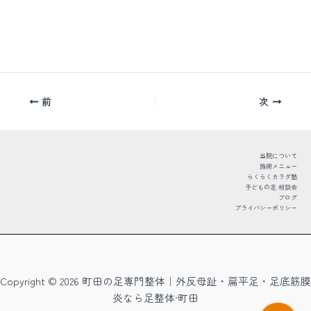
前
次
当院について
施術メニュー
らくらくカラダ塾
子どもの足 相談会
ブログ
プライバシーポリシー
Copyright © 2026 町田の足専門整体｜外反母趾・扁平足・足底筋膜
炎なら足整体·町田