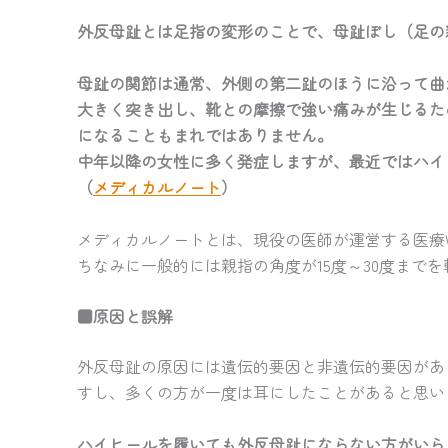
外反母趾とは足指の変形のことで、母趾ぼし（足の
母趾の関節は通常、外側の第二趾のほうに沿って曲
大きく突き出し、靴との摩擦で強い痛みが生じるた
になることもまれではありません。
中年以降の女性に多く発症しますが、最近ではハイヒ
（
メディカルノート
）
メディカルノートとは、現役の医師が運営する医療
ちなみに一般的には親指の角度が15度～30度まで
■原因と誤解
外反母趾の原因には遺伝的要因と非遺伝的要因があ
すし、多くの方が一度は耳にしたことがあると思い
ハイヒールを履いても外反母趾にならない方がいら