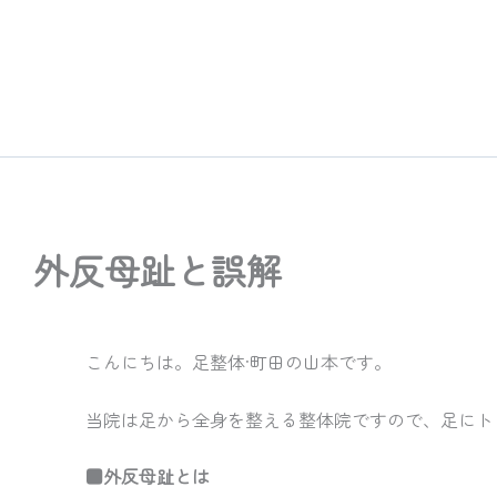
内
容
を
ス
キ
ッ
プ
外反母趾と誤解
こんにちは。足整体·町田の山本です。
当院は足から全身を整える整体院ですので、足にト
■外反母趾とは