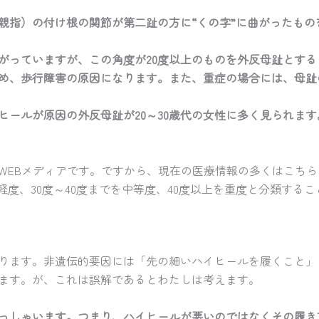
親指）の付け根の関節が第二趾の方
に“くの字”に曲がったも
がっていますが、この角度が20度以上のものを外反母趾とす
め、歩行障害の原因になります。また、重症の場合には、母趾
ールが原因の外反母趾が20～30歳代の女性に多く見られます
WEBメディアです。ですから、現在の医療情報の多くはこち
を軽度、30度～40度までを中等度、40度以上を重度と分類する
ります。非遺伝的要因には「先の細いハイヒールを履くこと」
ます。が、これは誤解であるとわたしは考えます。
っしゃいます。つまり、ハイヒールが悪いのではなくその履き