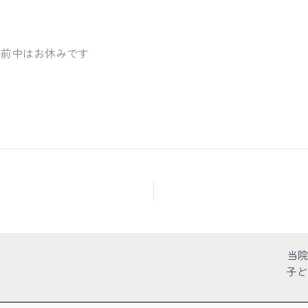
）
午前中はお休みです
当院
子ど