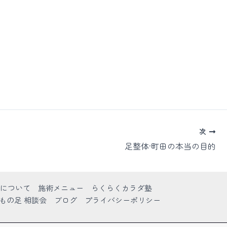
次
足整体·町田の本当の目的
について
施術メニュー
らくらくカラダ塾
もの足 相談会
ブログ
プライバシーポリシー