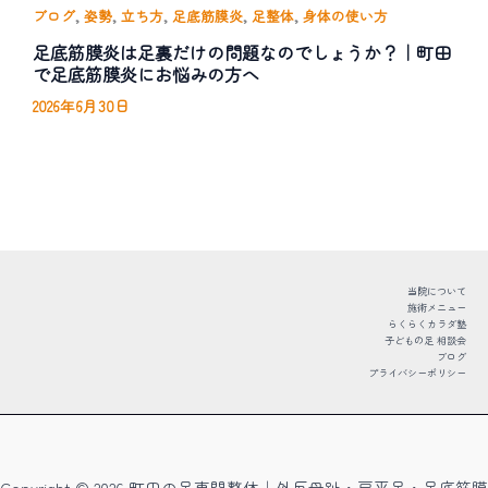
,
,
,
,
,
ブログ
姿勢
立ち方
足底筋膜炎
足整体
身体の使い方
足底筋膜炎は足裏だけの問題なのでしょうか？｜町田
で足底筋膜炎にお悩みの方へ
2026年6月30日
当院について
施術メニュー
らくらくカラダ塾
子どもの足 相談会
ブログ
プライバシーポリシー
Copyright © 2026 町田の足専門整体｜外反母趾・扁平足・足底筋膜