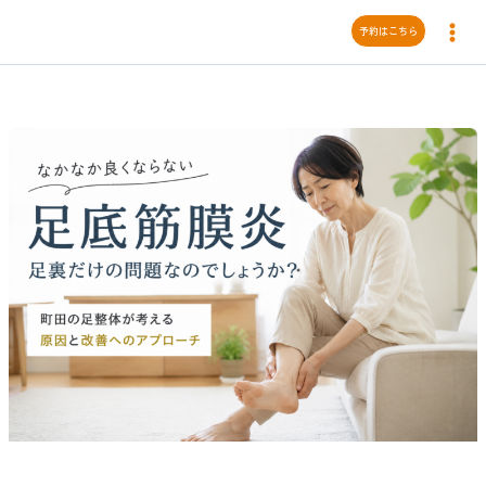
内
予約はこちら
容
を
ス
キ
ッ
プ