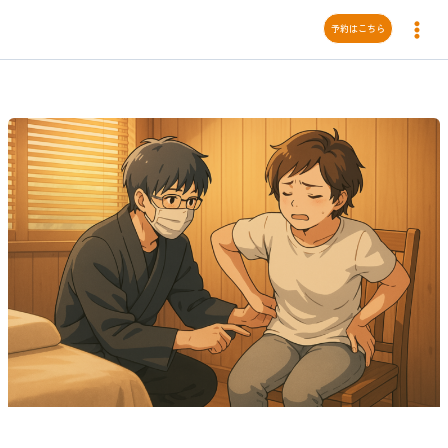
内
予約はこちら
容
を
ス
キ
ッ
プ