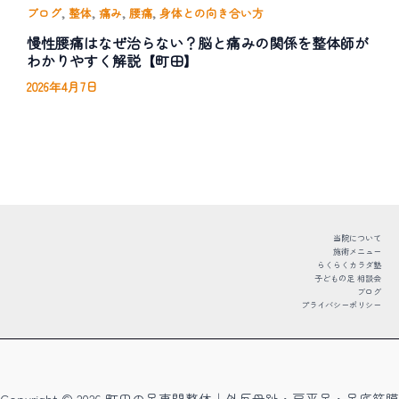
,
,
,
,
ブログ
整体
痛み
腰痛
身体との向き合い方
慢性腰痛はなぜ治らない？脳と痛みの関係を整体師が
わかりやすく解説【町田】
2026年4月7日
当院について
施術メニュー
らくらくカラダ塾
子どもの足 相談会
ブログ
プライバシーポリシー
Copyright © 2026 町田の足専門整体｜外反母趾・扁平足・足底筋膜