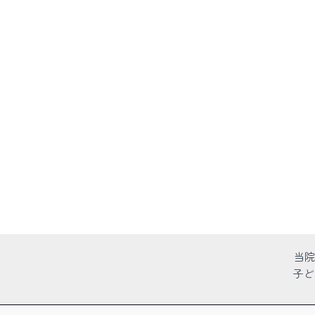
当院
子ど