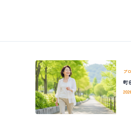
内
容
を
ス
キ
ッ
プ
ブ
町
20